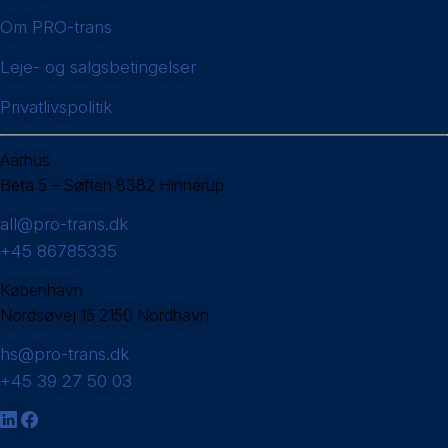
Om PRO-trans
Leje- og salgsbetingelser
Privatlivspolitik
Aarhus
Beta 5 – Søften 8382 Hinnerup
all@pro-trans.dk
+45 86785335
København
Nordsøvej 15 2150 Nordhavn
hs@pro-trans.dk
+45 39 27 50 03