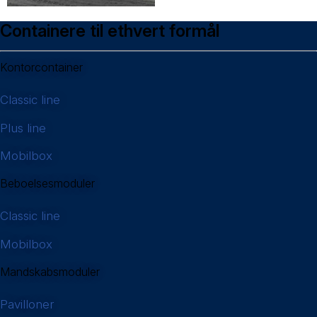
Containere til ethvert formål
Kontorcontainer
Classic line
Plus line
Mobilbox
Beboelsesmoduler
Classic line
Mobilbox
Mandskabsmoduler
Pavilloner