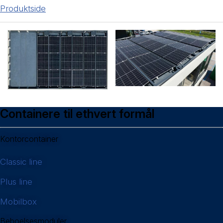
Produktside
Containere til ethvert formål
Kontorcontainer
Classic line
Plus line
Mobilbox
Beboelsesmoduler