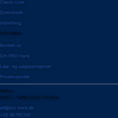
Classic Line
Downloads
Indretning
Information
Kontakt os
Om PRO-trans
Leje- og salgsbetingelser
Privatlivspolitik
Aarhus
Beta 5 – Søften 8382 Hinnerup
all@pro-trans.dk
+45 86785335