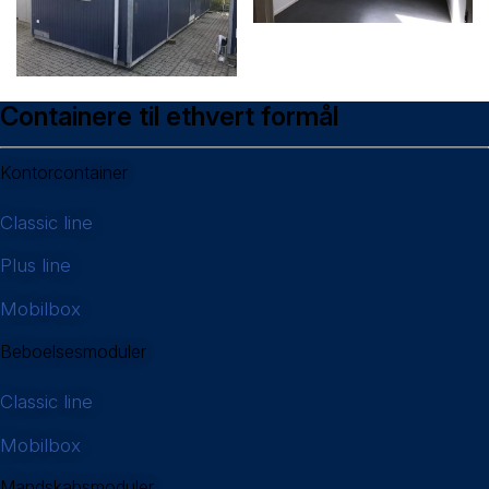
Containere til ethvert formål
Kontorcontainer
Classic line
Plus line
Mobilbox
Beboelsesmoduler
Classic line
Mobilbox
Mandskabsmoduler