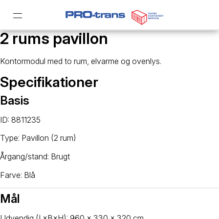
2 rums pavillon
Kontormodul med to rum, elvarme og ovenlys.
Specifikationer
Basis
ID: 8811235
Type: Pavillon (2 rum)
Årgang/stand: Brugt
Farve: Blå
Mål
Udvendig (L×B×H): 960 × 330 × 320 cm