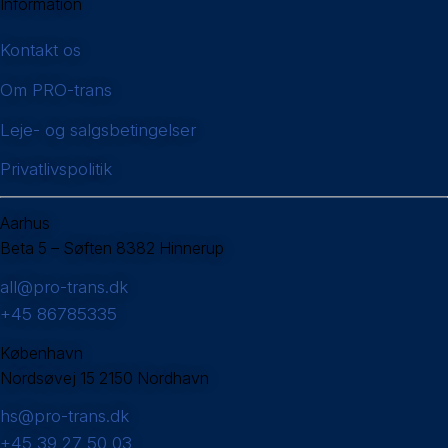
Information
Kontakt os
Om PRO-trans
Leje- og salgsbetingelser
Privatlivspolitik
Aarhus
Beta 5 – Søften 8382 Hinnerup
all@pro-trans.dk
+45 86785335
København
Nordsøvej 15 2150 Nordhavn
hs@pro-trans.dk
+45 39 27 50 03